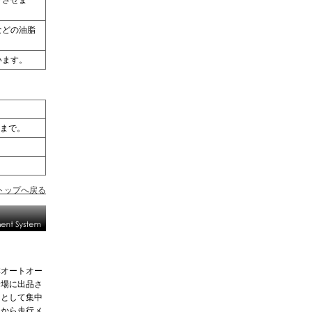
トさせま
などの油脂
います。
円まで。
トップへ戻る
本オートオー
会場に出品さ
スとして集中
車から走行メ