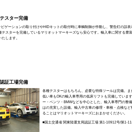
テスター完備
ナビゲーションの取り付けやHIDキットの取付時に車輌制御が作動し、警告灯の誤表
種テスターを完備しているマリオットマーキーズなら安心です。輸入車に関する豊
いたします。
認証工場完備
各種テスターはもちろん、必要な特殊ツールは完備。ま
低い車もOKの輸入車専用の低床リフトも完備しています
ー・ベンツ・BMWなどを中心とした、輸入車専門の整
はの充実した設備。輸入中古車の修理・車検・点検など
ることはマリオットマーキーズにおまかせください。
■国土交通省 関東陸運支局認証工場 第1-10912号/第1-11