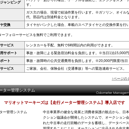
バッテリーあがりの場合、ケーブルを接続し、エンジンをスター
ジャンピング
す。
ガス欠の場合、現場で給油作業を行います。※ガソリン、オイル
代、部品代は別途料金となります。
ヤ交換
タイヤがパンクした場合、車載のスペアタイヤとの交換作業を行
ターフォローサービスを無料でご利用できます。
サービス
レンタカーを手配、無料で6時間以内の利用ができます。
用サポート
事故・故障による緊急宿泊料金を負担します。※当日1泊15,000
ポート
事故・故障時の公共交通費用を負担します。※20,000円限度/当日
サービス
ご家族、会社、保険会社（交通事故）等への緊急連絡サービス。
↑ページの
ーター管理システム
マリオットマーキーズは【走行メーター管理システム】導入店です
中古車業界の健全な発展と消費者保護の観点から、日
クション協議会が開発したシステムで、オークション
れた中古車の走行距離のデータを蓄積し、データベー
管理することにより、オークションに出品される中古