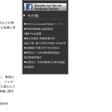
その他
示などが発
■
BOSCH Car Service(BCS)認定ディーラー
富な知識と実
■
外国自動車輸入協同組合
(通称 Faia)加盟
■
国土交通省 関東陸運支局
認証工場 第1-10912号/第1-11840号
■
古物商許可番:307739702610
■
財団法人 日本自動車査定協会
査定業務実施店
■
社団法人 日本自動車公正取引協議
会加盟店
た、車高が
。 ジャガ
備工場ならで
整備に関す
840号