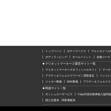
トップページ
ボディワークス
アルミホイール
ボディラッピング
オールペイント
各種コーテ
■ マリオットマーキーズ運営サイト一覧
マリオットマーキーズオフィシャルサイト
マーキ
アウディ＆フォルクスワーゲン買取査定
ベントレ
ジャガー整備
MINI整備
アウディ＆フォルクス
■ 関連サイト一覧
ボッシュカーサービス
Faia(外国自動車輸入協同組
国土交通省・関東運輸局