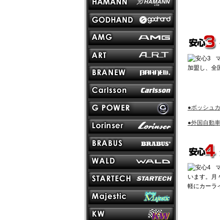
加盟し、全
●ボッシュ
●外国自動
います。月
軽にカーラ