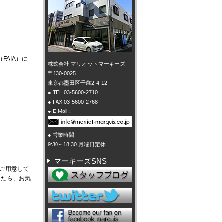
FAIA）に
株式会社 マリオットマーキーズ
〒130-0025
東京都墨田区千歳2-4-12
● TEL 03-5600-2710
● FAX 03-5600-2768
● E-Mail：
● 営業時間
9:30～18:30 月曜日定休
マーキーズSNS
ご用意して
したら、お気