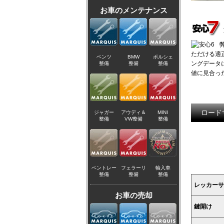
お車のメンテナンス
ただける適
ベンツ
BMW
ポルシェ
ングデータ
整備
整備
整備
値に見合っ
ロード
ジャガー
アウディ＆
MINI
整備
VW整備
整備
ベントレー
フェラーリ
輸入車
整備
整備
整備
レッカーサ
お車の売却
鍵開け