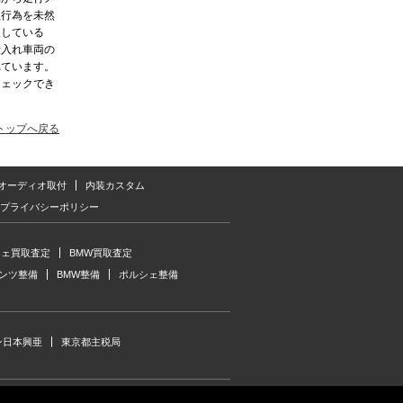
正行為を未然
入している
仕入れ車両の
れています。
チェックでき
トップへ戻る
･オーディオ取付
内装カスタム
プライバシーポリシー
シェ買取査定
BMW買取査定
ンツ整備
BMW整備
ポルシェ整備
ン日本興亜
東京都主税局