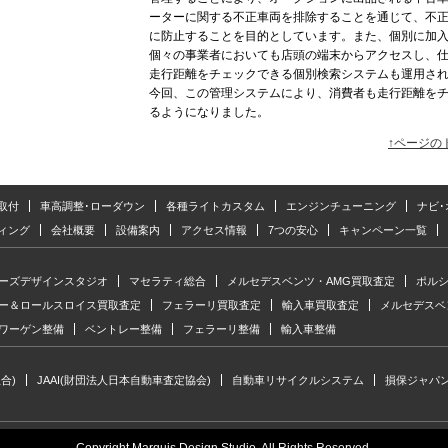
ーターに関する不正車両を排除することを通じて、不
に防止することを目的としています。また、個別に加
個々の事業者においても店頭の端末からアクセスし、
走行距離をチェックできる個別検索システムも運用さ
今回、この管理システムにより、消費者も走行距離を
るようになりました。
↑ページの
取付
車高調整･ローダウン
各種ライトカスタム
エンジンチューニング
ナビ
ィング
会社概要
設備案内
アクセス情報
7つの安心
キャンペーン一覧
ーズデザインスタジオ
マセラティ総合
メルセデスベンツ・AMG買取査定
ポル
ー＆ロールスロイス買取査定
フェラーリ買取査定
輸入車買取査定
メルセデスベ
ワーゲン整備
ベントレー整備
フェラーリ整備
輸入車整備
合)
JAAI(財団法人日本自動車査定協会)
自動車リサイクルシステム
損保ジャパ