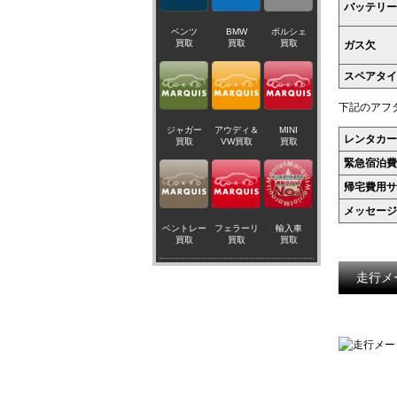
バッテリー
ベンツ
BMW
ポルシェ
買取
買取
買取
ガス欠
スペアタイ
下記のアフ
ジャガー
アウディ＆
MINI
レンタカー
買取
VW買取
買取
緊急宿泊費
帰宅費用サ
メッセージ
ベントレー
フェラーリ
輸入車
買取
買取
買取
走行メ